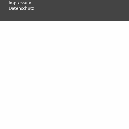
Impressum
Datenschutz
Rechtliches und AGB
Reiseversicherung