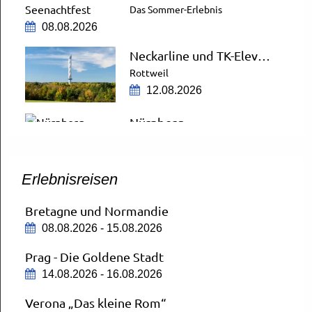
Das Sommer-Erlebnis
08.08.2026
Neckarline und TK-Elevator Testturm
Rottweil
12.08.2026
Nürnberg
City Schnäppchen
13.08.2026
Erlebnisreisen
Nürnberg Tierpark
13.08.2026
Bretagne und Normandie
08.08.2026 - 15.08.2026
Bregenzer Festspiele
AUSGEBUCHT
Prag - Die Goldene Stadt
14.08.2026
14.08.2026 - 16.08.2026
ZDF-Fernsehgarten
Verona „Das kleine Rom“
Mit Aufenthalt in Mainz