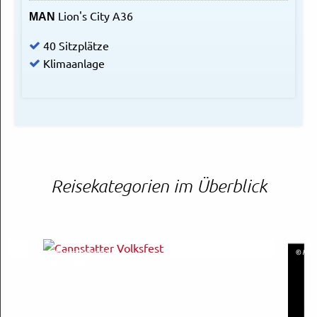
Lion's City A36
MAN
40 Sitzplätze
Klimaanlage
Reisekategorien im Überblick
Thomas Niedermüller
© Kunst
© in.Stuttgart