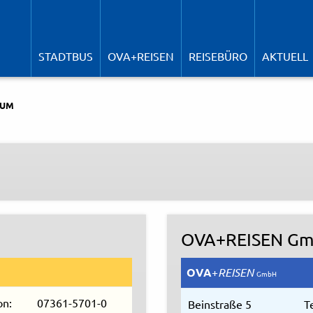
N
ü
STADTBUS
OVA+REISEN
REISEBÜRO
AKTUELL
SUM
OVA+REISEN G
OVA
+
REISEN
GmbH
on:
07361-5701-0
Beinstraße 5
T