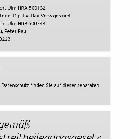
icht Ulm HRA 500132
fterin: Dipl.Ing.Rau Verw.ges.mbH
icht Ulm HRB 500548
u, Peter Rau
632231
 Datenschutz finden Sie
auf dieser separaten
 gemäß
treitbeilegungsgesetz