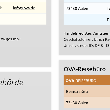
l:
info@ova.de
73430 Aalen
T
E
Handelsregister: Amtsger
Verw.ges.mbH
Geschäftsführer: Ulrich Ra
Umsatzsteuer-ID: DE 811
OVA-Reisebüro
ehörde
OVA
-REISEBÜRO
Beinstraße 5
73430 Aalen