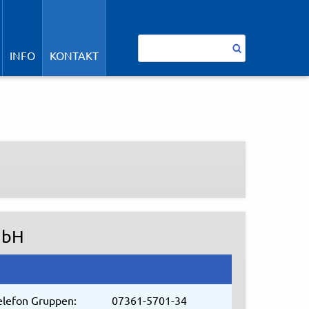
avigation
berspringen
Suchbegriffe
INFO
KONTAKT
mbH
elefon Gruppen:
07361-5701-34