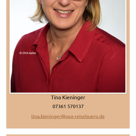
© OVA Aalen
Tina Kieninger
07361 570137
tina.kieninger@ova-reisebuero.de