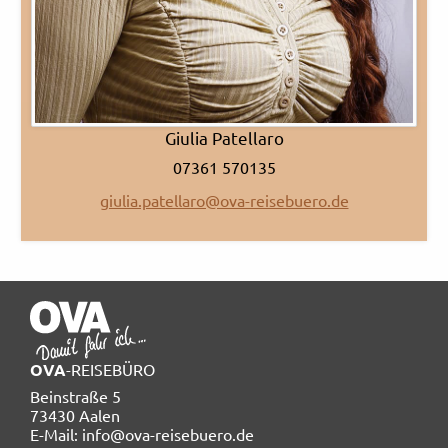
Giulia Patellaro
07361 570135
giulia.patellaro@ova-reisebuero.de
OVA
-REISEBÜRO
Beinstraße 5
73430 Aalen
E-Mail: info@ova-reisebuero.de