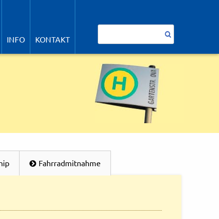
avigation
berspringen
Suchbegriffe
INFO
KONTAKT
hip
Fahrradmitnahme