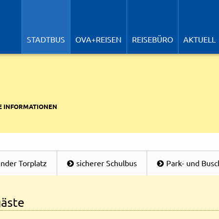
N
ü
STADTBUS
OVA+REISEN
REISEBÜRO
AKTUELL
E INFORMATIONEN
der Torplatz
sicherer Schulbus
Park- und Busc
gäste