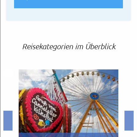
Reisekategorien im Überblick
Thomas Niedermüller
© Kunst
© in.Stuttgart