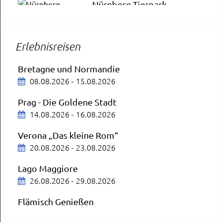
Nürnberg Tierpark
13.08.2026
Bregenzer Festspiele
Erlebnisreisen
AUSGEBUCHT
14.08.2026
Bretagne und Normandie
08.08.2026 - 15.08.2026
ZDF-Fernsehgarten
Mit Aufenthalt in Mainz
Prag - Die Goldene Stadt
16.08.2026
14.08.2026 - 16.08.2026
Schloss Neuschwanstein und Füssen
Verona „Das kleine Rom“
19.08.2026
20.08.2026 - 23.08.2026
Lago Maggiore
München
26.08.2026 - 29.08.2026
OVA City Schnäppchen
20.08.2026
Flämisch Genießen
27.08.2026 - 30.08.2026
Deutsches Museum