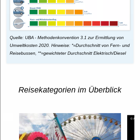
Quelle: UBA - Methodenkonvention 3.1 zur Ermittlung von
Umweltkosten 2020. Hinweise: *=Durchschnitt von Fern- und
Reisebussen, **=gewichteter Durchschnitt Elektrisch/Diesel
Reisekategorien im Überblick
Thomas Niedermüller
© Kuns
© in.Stuttgart