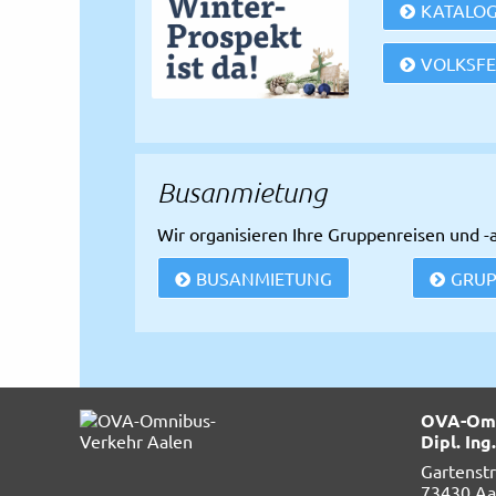
KATALO
VOLKSFE
Busanmietung
Wir organisieren Ihre Gruppenreisen und -
BUSANMIETUNG
GRU
OVA-Omn
Dipl. In
Gartenst
73430 Aa