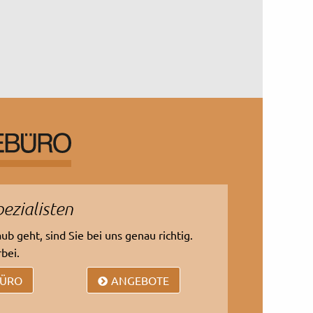
11.09.2026
pezialisten
b geht, sind Sie bei uns genau richtig.
bei.
BÜRO
ANGEBOTE