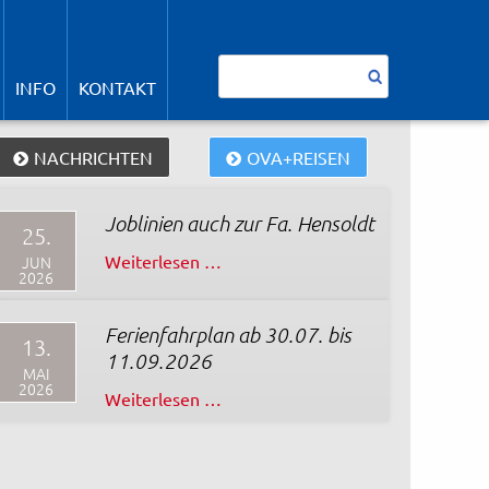
avigation
berspringen
Suchbegriffe
INFO
KONTAKT
NACHRICHTEN
OVA+REISEN
Joblinien auch zur Fa. Hensoldt
25.
Joblinien
Weiterlesen …
JUN
2026
auch
zur
Ferienfahrplan ab 30.07. bis
Fa.
13.
11.09.2026
Hensoldt
MAI
2026
Ferienfahrplan
Weiterlesen …
ab
30.07.
bis