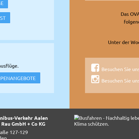
GE
Das OVA
ST
folgen
Unter der Woc
ausflüge.
Besuchen Sie un
PPENANGEBOTE
Besuchen Sie uns
ibus-Verkehr Aalen
g. Rau GmbH + Co KG
raße 127-129
len