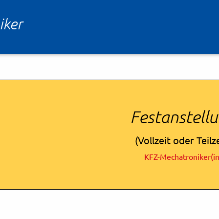
iker
Festanstell
(Vollzeit oder Teilze
KFZ-Mechatroniker(in