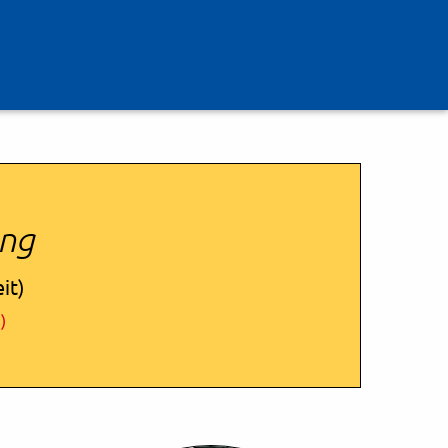
ung
it)
)