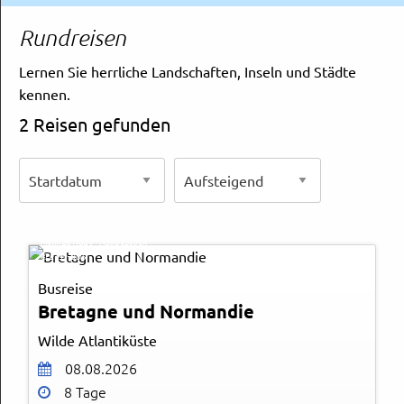
Rechtliches und AGB
Rundreisen
Reiseversicherung
Lernen Sie herrliche Landschaften, Inseln und Städte
kennen.
2 Reisen gefunden
Melinda Nagy - AdobeStock
© Easy-BUS
Busreise
Bretagne und Normandie
Wilde Atlantiküste
08.08.2026
8 Tage