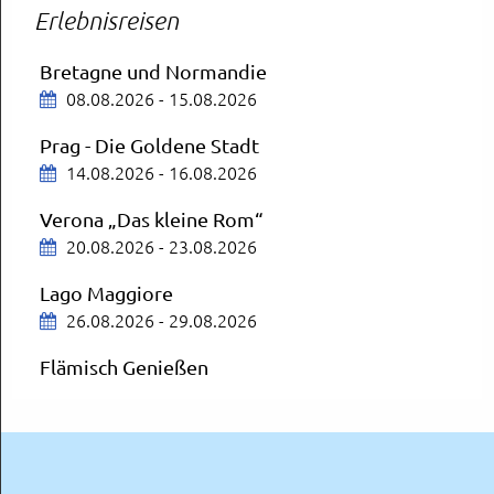
Erlebnisreisen
Nürnberg Tierpark
13.08.2026
Bretagne und Normandie
08.08.2026 - 15.08.2026
Bregenzer Festspiele
AUSGEBUCHT
Prag - Die Goldene Stadt
14.08.2026
14.08.2026 - 16.08.2026
ZDF-Fernsehgarten
Verona „Das kleine Rom“
Mit Aufenthalt in Mainz
20.08.2026 - 23.08.2026
16.08.2026
Lago Maggiore
Schloss Neuschwanstein und Füssen
26.08.2026 - 29.08.2026
19.08.2026
Flämisch Genießen
27.08.2026 - 30.08.2026
München
OVA City Schnäppchen
Nordfriesland wie es keiner kennt
20.08.2026
30.08.2026 - 04.09.2026