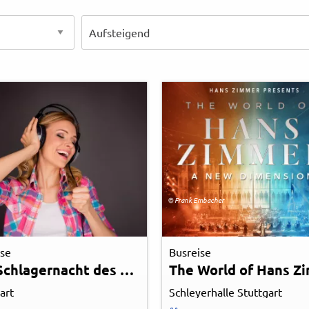
© Frank Embacher
ise
Busreise
Die Schlagernacht des Jahres DAS ORIGINAL
art
Schleyerhalle Stuttgart