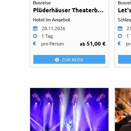
Busreise
Busre
Plüderhäuser Theaterbrettle
Let'
Hotel im Angebot
Schley
20.11.2026
2
1 Tag
1 
51,00 €
pro Person
pr
ab
ZUR REISE