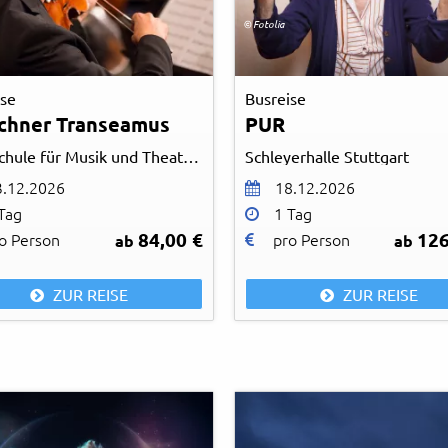
© Fotolia
ise
Busreise
chner Transeamus
PUR
Hochschule für Musik und Theater München
Schleyerhalle Stuttgart
3.12.2026
18.12.2026
Tag
1 Tag
84,00 €
126
o Person
pro Person
ab
ab
ZUR REISE
ZUR REISE