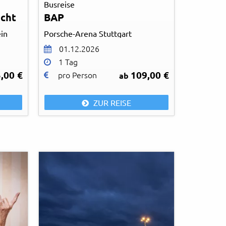
Busreise
acht
BAP
in
Porsche-Arena Stuttgart
01.12.2026
1 Tag
,00 €
109,00 €
pro Person
ab
ZUR REISE