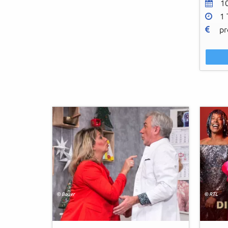
1
1 
pr
© Bauer
© RTL