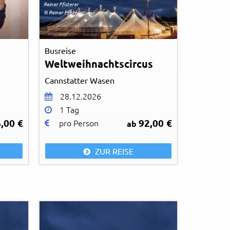
Reiner Pfisterer
© Reiner Pfisterer
Busreise
Weltweihnachtscircus
Cannstatter Wasen
28.12.2026
1 Tag
,00 €
92,00 €
pro Person
ab
ZUR REISE