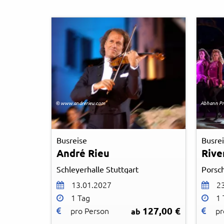
© www.andrerieu.com
Abhann Pr
Busreise
Busre
André Rieu
Rive
Schleyerhalle Stuttgart
Porsc
13.01.2027
2
1 Tag
1 
127,00 €
pro Person
pr
ab