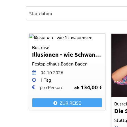
Rechtliches und AGB
Reiseversicherung
-
© Baden-Baden Kur & Tourismus GmbH
Busreise
Illusionen - wie Schwanensee
Festspielhaus Baden-Baden
04.10.2026
1 Tag
© Fotolia
134,00 €
pro Person
ab
ZUR REISE
Busre
Stuttg