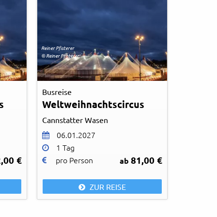
Reiner Pfisterer
© Reiner Pfisterer
Busreise
s
Weltweihnachtscircus
Cannstatter Wasen
06.01.2027
1 Tag
,00 €
81,00 €
pro Person
ab
ZUR REISE