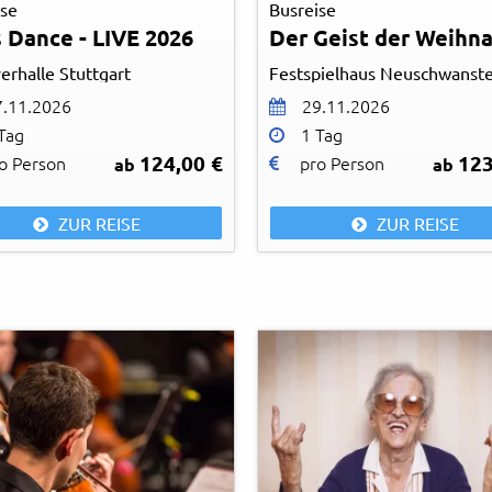
ise
Busreise
s Dance - LIVE 2026
Der Geist der Weihn
erhalle Stuttgart
Festspielhaus Neuschwanste
7.11.2026
29.11.2026
Tag
1 Tag
124,00 €
123
o Person
pro Person
ab
ab
ZUR REISE
ZUR REISE