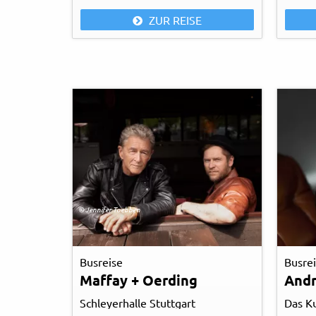
ZUR REISE
© Jennifer Toebben
Busreise
Busre
Maffay + Oerding
Schleyerhalle Stuttgart
Das Ku