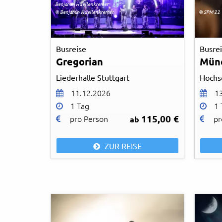
Benjamin Huellenkremer
© Benjamin Huellenkremer
© SPM 22
Busreise
Busre
Gregorian
Mün
Liederhalle Stuttgart
11.12.2026
1
1 Tag
1 
115,00 €
pro Person
pr
ab
ZUR REISE