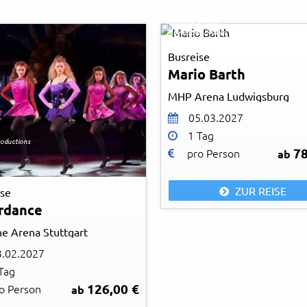
Sebastian Drueen
© Sebastian Drueen
Busreise
Mario Barth
MHP Arena Ludwigsburg
05.03.2027
1 Tag
oductions
78
pro Person
ab
ZUR REISE
ise
rdance
he Arena Stuttgart
3.02.2027
Tag
126,00 €
o Person
ab