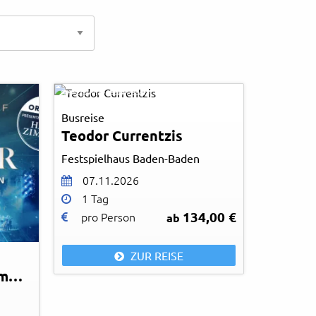
-
© Festspielhaus Baden-Baden
Busreise
Teodor Currentzis
Festspielhaus Baden-Baden
07.11.2026
1 Tag
134,00 €
pro Person
ab
ZUR REISE
The World of Hans Zimmer