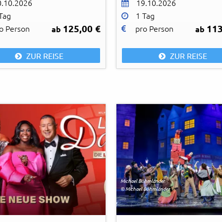
0.10.2026
19.10.2026
Tag
1 Tag
125,00 €
113
o Person
pro Person
ab
ab
ZUR REISE
ZUR REISE
Michael Böhmländer
© Michael Böhmländer