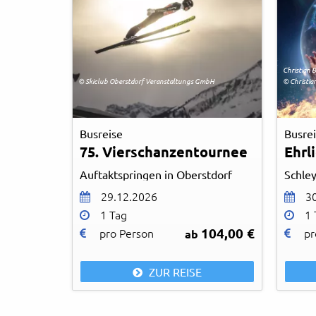
Christian B
© Skiclub Oberstdorf Veranstaltungs GmbH
© Christian
Busreise
Busre
75. Vierschanzentournee
Ehrl
Auftaktspringen in Oberstdorf
Schley
29.12.2026
3
1 Tag
1 
104,00 €
pro Person
pr
ab
ZUR REISE