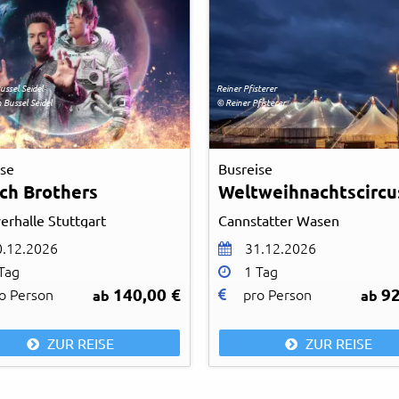
ussel Seidel
Reiner Pfisterer
 Bussel Seidel
© Reiner Pfisterer
ise
Busreise
ich Brothers
Weltweihnachtscircu
erhalle Stuttgart
Cannstatter Wasen
0.12.2026
31.12.2026
Tag
1 Tag
140,00 €
92
o Person
pro Person
ab
ab
ZUR REISE
ZUR REISE