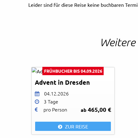
Leider sind für diese Reise keine buchbaren Ter
Weitere 
Sven Gruene - Fotolia
© Easy-BUS
FRÜHBUCHER BIS 04.09.2026
Advent in Dresden
04.12.2026
3 Tage
465,00 €
pro Person
ab
ZUR REISE