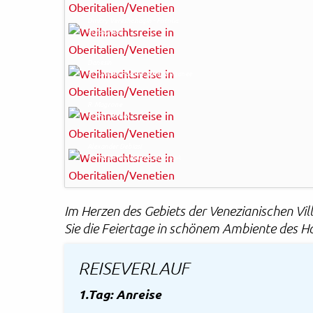
Dmitry Vereshchagin - Fotolia
© Easy-BUS
Danesin
© Turismo Padova Terme Euganee
R. Magrone
© APT Trento
Alexander Debiasi
© TRENTINO MARKETING SpA
Im Herzen des Gebiets der Venezianischen Vill
Sie die Feiertage in schönem Ambiente des 
REISEVERLAUF
1.Tag: Anreise