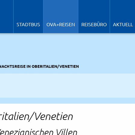
N
ü
STADTBUS
OVA+REISEN
REISEBÜRO
AKTUELL
ACHTSREISE IN OBERITALIEN/VENETIEN
italien/Venetien
enezianischen Villen