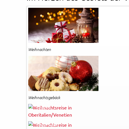
Rechtliches und AGB
Reiseversicherung
Weihnachten
Weihnachtsgebäck
Marco Ossino - Fotolia
© Easy-BUS
Mauro Bedoni
© Regione Veneto