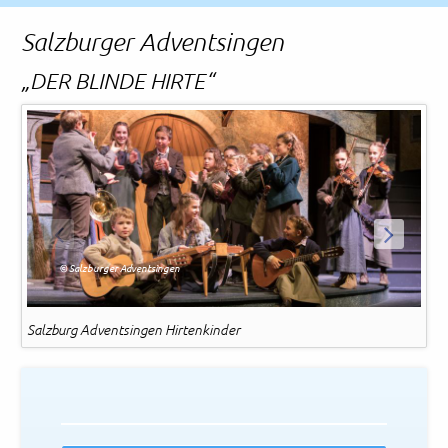
Rechtliches und AGB
Salzburger Adventsingen
Reiseversicherung
„DER BLINDE HIRTE“
Sa
ZURÜCK
WEITER
© Salzburger Adventsingen
Salzburg Adventsingen Hirtenkinder