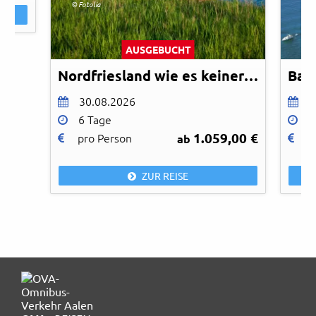
© Fotolia
© id
AUSGEBUCHT
Nordfriesland wie es keiner kennt
Bad
30.08.2026
1
6 Tage
1
1.059,00 €
pro Person
p
ab
ZUR REISE