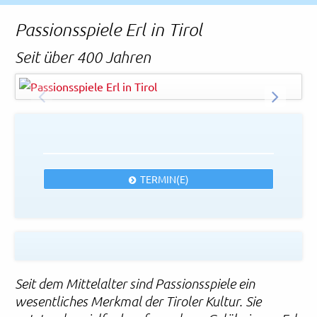
Rechtliches und AGB
Passionsspiele Erl in Tirol
Reiseversicherung
Seit über 400 Jahren
Bergfee - AdobeStock
© EasyBUS
ZURÜCK
WEITER
TERMIN(E)
Seit dem Mittelalter sind Passionsspiele ein
wesentliches Merkmal der Tiroler Kultur. Sie