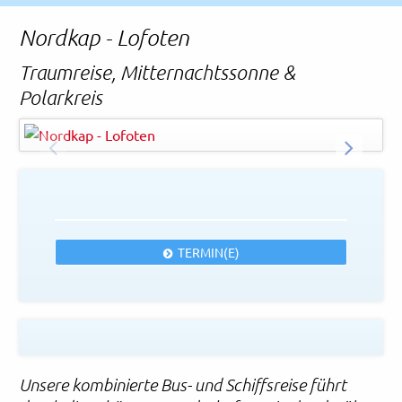
Rechtliches und AGB
Nordkap - Lofoten
Reiseversicherung
Traumreise, Mitternachtssonne &
Polarkreis
Sergii Figurnyi - AdobeStock
© EasyBUS
ZURÜCK
WEITER
TERMIN(E)
Unsere kombinierte Bus- und Schiffsreise führt