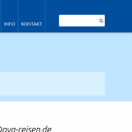
avigation
berspringen
Suchbegriffe
INFO
KONTAKT
SUCHEN
ova-reisen.de