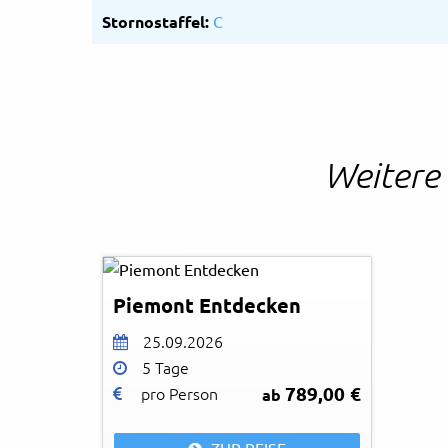
Stornostaffel:
C
Weitere 
stevanzz - AdobeStock
© Easy-BUS
Piemont Entdecken
25.09.2026
5 Tage
789,00 €
pro Person
ab
ZUR REISE