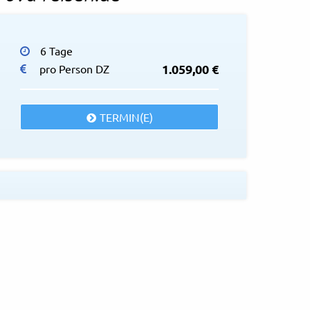
6 Tage
1.059,00 €
pro Person DZ
TERMIN(E)