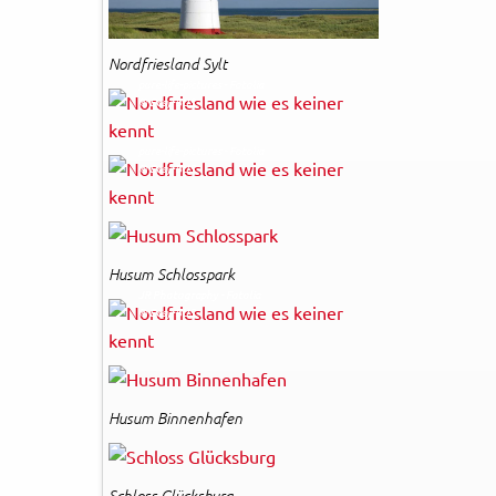
Nordfriesland Sylt
pure-life-pictures - Fotolia
© Easy-BUS
pure-life-pictures - Fotolia
© Easy-BUS
Husum Schlosspark
JR Photography - Fotolia
© Easy-BUS
Husum Binnenhafen
Schloss Glücksburg