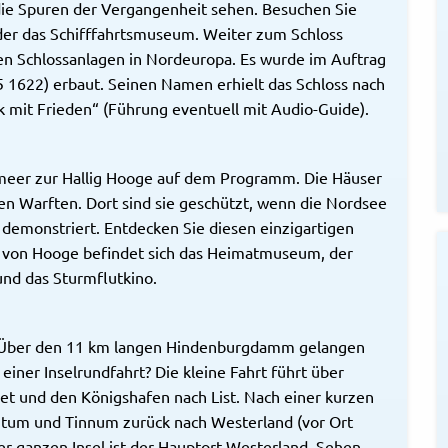
die Spuren der Vergangenheit sehen. Besuchen Sie
er das Schifffahrtsmuseum. Weiter zum Schloss
en Schlossanlagen in Nordeuropa. Es wurde im Auftrag
1622) erbaut. Seinen Namen erhielt das Schloss nach
 mit Frieden“ (Führung eventuell mit Audio-Guide).
nmeer zur Hallig Hooge auf dem Programm. Die Häuser
n Warften. Dort sind sie geschützt, wenn die Nordsee
 demonstriert. Entdecken Sie diesen einzigartigen
m von Hooge befindet sich das Heimatmuseum, der
und das Sturmflutkino.
. Über den 11 km langen Hindenburgdamm gelangen
 einer Inselrundfahrt? Die kleine Fahrt führt über
 und den Königshafen nach List. Nach einer kurzen
itum und Tinnum zurück nach Westerland (vor Ort
der ganzen Insel ist der Hauptort Westerland. Sehen