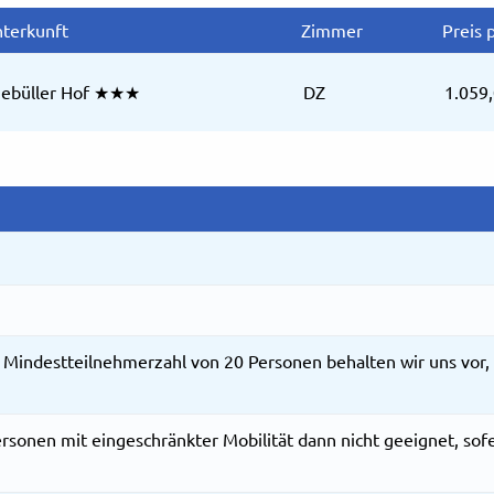
terkunft
Zimmer
Preis p
iebüller Hof ★★★
DZ
1.059,
 Mindestteilnehmerzahl von 20 Personen behalten wir uns vor, 
ersonen mit eingeschränkter Mobilität dann nicht geeignet, sof