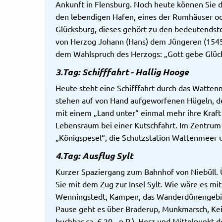
Ankunft in Flensburg. Noch heute können Sie 
den lebendigen Hafen, eines der Rumhäuser od
Glücksburg, dieses gehört zu den bedeutendst
von Herzog Johann (Hans) dem Jüngeren (1545 
dem Wahlspruch des Herzogs: „Gott gebe Glück
3.Tag: Schifffahrt - Hallig Hooge
Heute steht eine Schifffahrt durch das Watte
stehen auf von Hand aufgeworfenen Hügeln, de
mit einem „Land unter“ einmal mehr ihre Kraft
Lebensraum bei einer Kutschfahrt. Im Zentru
„Königspesel“, die Schutzstation Wattenmeer 
4.Tag: Ausflug Sylt
Kurzer Spaziergang zum Bahnhof von Niebüll
Sie mit dem Zug zur Insel Sylt. Wie wäre es mit
Wenningstedt, Kampen, das Wanderdünengebiet
Pause geht es über Braderup, Munkmarsch, Ke
buchbar ca. € 20,- p.P.). Herz und Mittelpunkt 