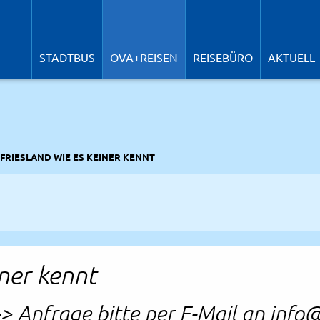
N
ü
STADTBUS
OVA+REISEN
REISEBÜRO
AKTUELL
RIESLAND WIE ES KEINER KENNT
iner kennt
 Anfrage bitte per E-Mail an info@