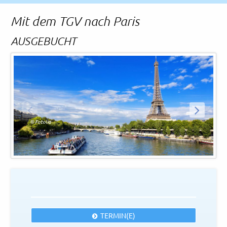
Rechtliches und AGB
Mit dem TGV nach Paris
Reiseversicherung
AUSGEBUCHT
ZURÜCK
WEITER
© Fotolia
TERMIN(E)