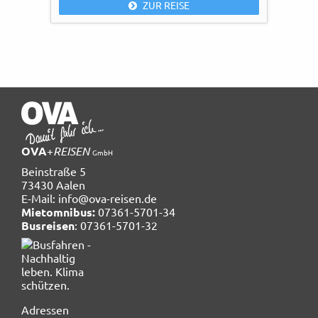
ZUR REISE
OVA
+
REISEN
GmbH
Beinstraße 5
73430 Aalen
E-Mail:
info@ova-reisen.de
Mietomnibus:
07361-5701-34
Busreisen
: 07361-5701-32
Navigation
Adressen