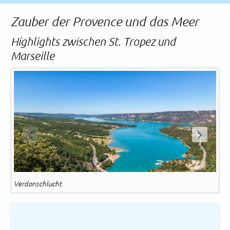
Rechtliches und AGB
Zauber der Provence und das Meer
Reiseversicherung
Highlights zwischen St. Tropez und
Marseille
Ma
ZURÜCK
WEITER
Verdonschlucht