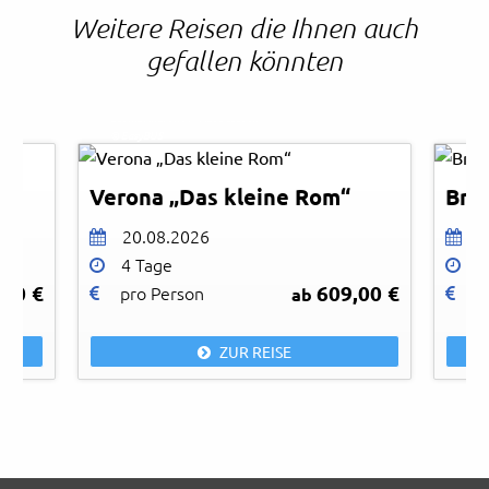
Weitere Reisen die Ihnen auch
gefallen könnten
Leonid Andronov - AdobeStock
Meli
© EasyBUS
© Ea
Verona „Das kleine Rom“
Bre
20.08.2026
0
4 Tage
8
,00 €
609,00 €
pro Person
p
ab
ZUR REISE