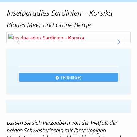
Rechtliches und AGB
Inselparadies Sardinien – Korsika
Reiseversicherung
Blaues Meer und Grüne Berge
Gabriele Maltinti - Fotolia
© Easy-BUS
ZURÜCK
WEITER
TERMIN(E)
Lassen Sie sich verzaubern von der Vielfalt der
beiden Schwesterinseln mit ihrer üppigen