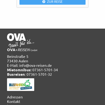
ZUR REISE
OVA
+
REISEN
GmbH
Beinstraße 5
73430 Aalen
E-Mail:
info@ova-reisen.de
Mietomnibus:
07361-5701-34
Busreisen
: 07361-5701-32
Navigation
Adressen
überspringen
Kontakt