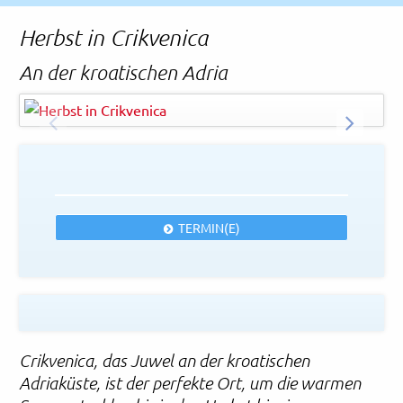
Rechtliches und AGB
Herbst in Crikvenica
Reiseversicherung
An der kroatischen Adria
xbrchx - Fotolia
© Easy-BUS
ZURÜCK
WEITER
TERMIN(E)
Crikvenica, das Juwel an der kroatischen
Adriaküste, ist der perfekte Ort, um die warmen