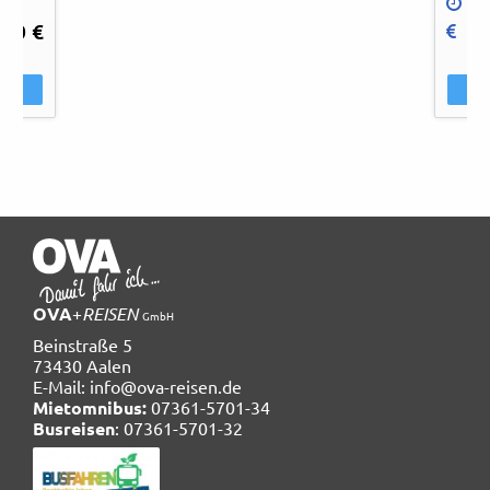
1
,00 €
p
OVA
+
REISEN
GmbH
Beinstraße 5
73430 Aalen
E-Mail:
info@ova-reisen.de
Mietomnibus:
07361-5701-34
Busreisen
: 07361-5701-32