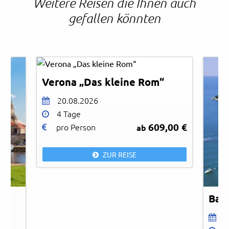
Weitere Reisen die Ihnen auch
gefallen könnten
Leonid Andronov - AdobeStock
© EasyBUS
Verona „Das kleine Rom“
20.08.2026
4 Tage
609,00 €
pro Person
ab
© id
ZUR REISE
Bad
1