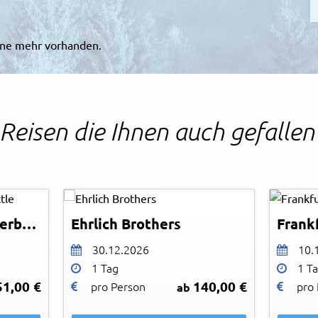
mine mehr vorhanden.
Reisen die Ihnen auch gefalle
Christian Bussel Seidel
© Christian Bussel Seidel
© Fotoli
Plüderhäuser Theaterbrettle
Ehrlich Brothers
Frank
30.12.2026
10.
1 Tag
1 T
51,00 €
140,00 €
pro Person
pro
ab