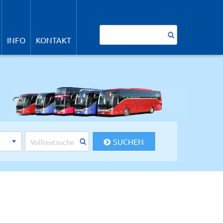
avigation
berspringen
Suchbegriffe
INFO
KONTAKT
SUCHEN