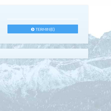
TERMIN(E)
Ahmad Ardity
© Ahmad Ardity
messe