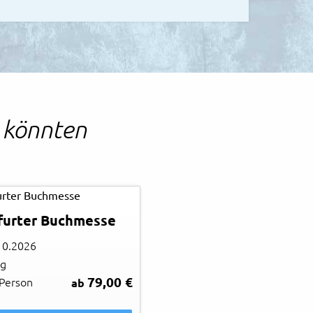
n könnten
a
furter Buchmesse
10.2026
ag
79,00 €
 Person
ab