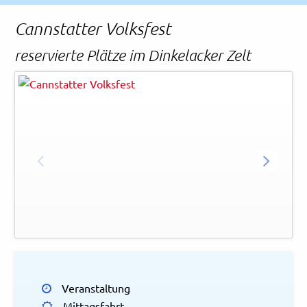
Rechtliches und AGB
Cannstatter Volksfest
Reiseversicherung
reservierte Plätze im Dinkelacker Zelt
Tom Weller
© in.Stuttgart
ZURÜCK
WEITER
Vo
Veranstaltung
Mittagsfahrt