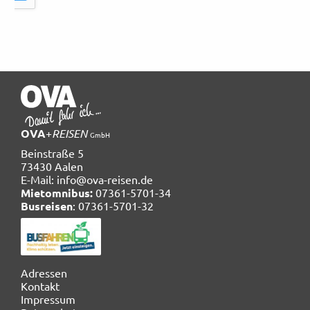
OVA
+
REISEN
GmbH
Beinstraße 5
73430 Aalen
E-Mail:
info@ova-reisen.de
Mietomnibus:
07361-5701-34
Busreisen
: 07361-5701-32
Navigation
Adressen
überspringen
Kontakt
Impressum