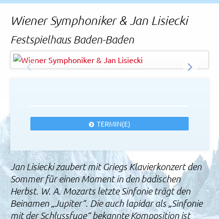
Rechtliches und AGB
Wiener Symphoniker & Jan Lisiecki
Reiseversicherung
Festspielhaus Baden-Baden
-
© Festspielhaus Baden-Baden
ZURÜCK
WEITER
TERMIN(E)
Jan Lisiecki zaubert mit Griegs Klavierkonzert den
Sommer für einen Moment in den badischen
Herbst. W. A. Mozarts letzte Sinfonie trägt den
Beinamen „Jupiter“. Die auch lapidar als „Sinfonie
mit der Schlussfuge“ bekannte Komposition ist