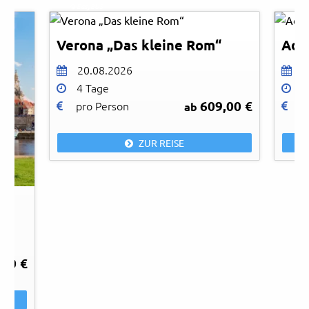
© EasyBUS
© Ea
Verona „Das kleine Rom“
Adv
20.08.2026
0
4 Tage
3
609,00 €
pro Person
p
ab
ZUR REISE
,00 €