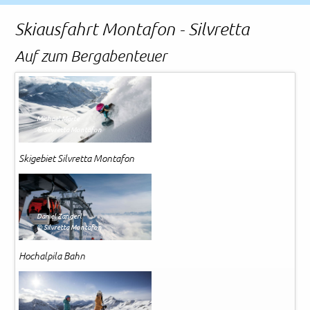
Rechtliches und AGB
Skiausfahrt Montafon - Silvretta
Reiseversicherung
Auf zum Bergabenteuer
Michael Marte
© Silvretta Montafon
Skigebiet Silvretta Montafon
Daniel Zangerl
© Silvretta Montafon
Hochalpila Bahn