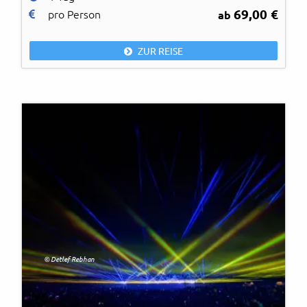
69,00 €
pro Person
ab
ZUR REISE
© Detlef Rebhan