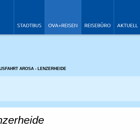
N
ü
STADTBUS
OVA+REISEN
REISEBÜRO
AKTUELL
USFAHRT AROSA - LENZERHEIDE
nzerheide