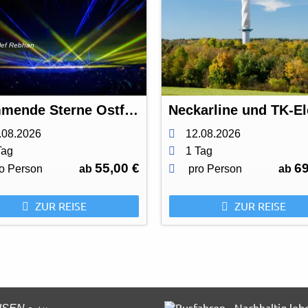
lef Rebhan
Flammende Sterne Ostfildern
.08.2026
12.08.2026
Tag
1 Tag
55,00 €
69
o Person
ab
pro Person
ab
ZUR REISE
ZUR REISE