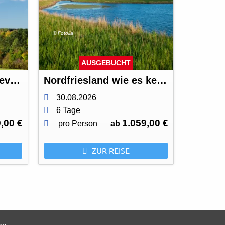
© Fotolia
AUSGEBUCHT
Neckarline und TK-Elevator Testturm
Nordfriesland wie es keiner kennt
30.08.2026
6 Tage
,00 €
1.059,00 €
pro Person
ab
ZUR REISE