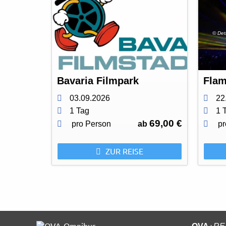
© Det
Bavaria Filmpark
03.09.2026
22
1 Tag
1 
69,00 €
pro Person
ab
pr
ZUR REISE
+