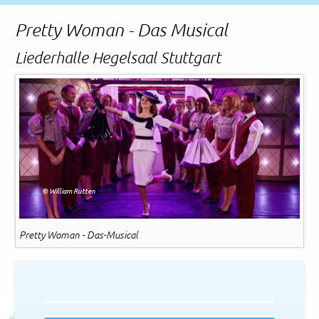
Rechtliches und AGB
Pretty Woman - Das Musical
Reiseversicherung
Liederhalle Hegelsaal Stuttgart
© William Rutten
Pretty Woman - Das-Musical