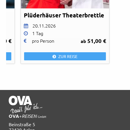
Plüderhäuser Theaterbrettle
20.11.2026
1 Tag
,00 €
51,00 €
pro Person
ab
ZUR REISE
OVA
+
REISEN
GmbH
Beinstraße 5
73430 Aalen