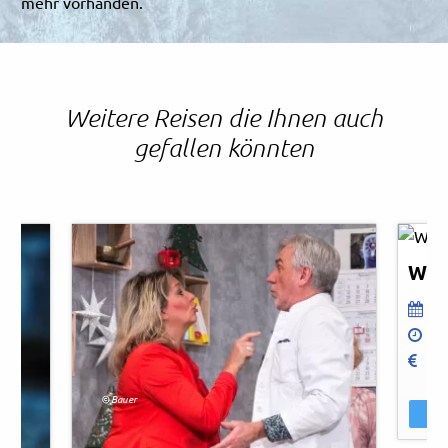
mehr vorhanden.
Weitere Reisen die Ihnen auch
gefallen könnten
Rein
© Re
Wel
3
1
p
© Bauer