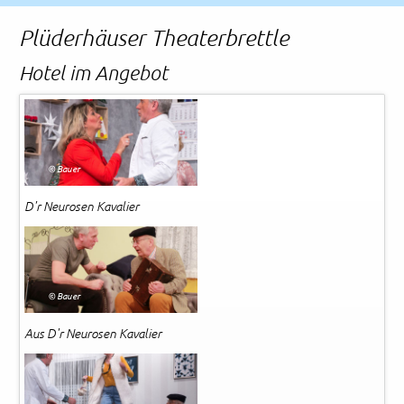
Rechtliches und AGB
Plüderhäuser Theaterbrettle
Reiseversicherung
Hotel im Angebot
© Bauer
D'r Neurosen Kavalier
© Bauer
Aus D'r Neurosen Kavalier