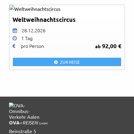
© Reiner Pfisterer
Weltweihnachtscircus
28.12.2026
1 Tag
92,00 €
pro Person
ab
ZUR REISE
OVA
+
REISEN
GmbH
Beinstraße 5