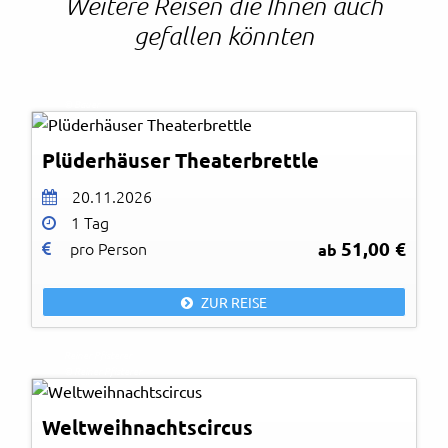
Weitere Reisen die Ihnen auch
gefallen könnten
© Bauer
Plüderhäuser Theaterbrettle
20.11.2026
1 Tag
51,00 €
pro Person
ab
ZUR REISE
Reiner Pfisterer
© Reiner Pfisterer
Weltweihnachtscircus