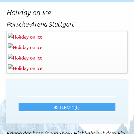
Rechtliches und AGB
Holiday on Ice
Reiseversicherung
Porsche-Arena Stuttgart
Holiday on Ice
© Holiday on Ice
Holiday on Ice
© Holiday on Ice
Holiday on Ice
© Holiday on Ice
Holiday on Ice
© Holiday on Ice
TERMIN(E)
Erlebe das brandneue Show-Highlight auf dem Eis!