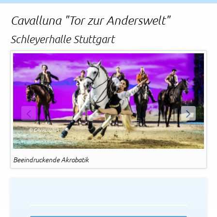
Rechtliches und AGB
Cavalluna "Tor zur Anderswelt"
Reiseversicherung
Schleyerhalle Stuttgart
ZURÜCK
WEITER
© CAVALLUNA
Beeindruckende Akrobatik
Ei