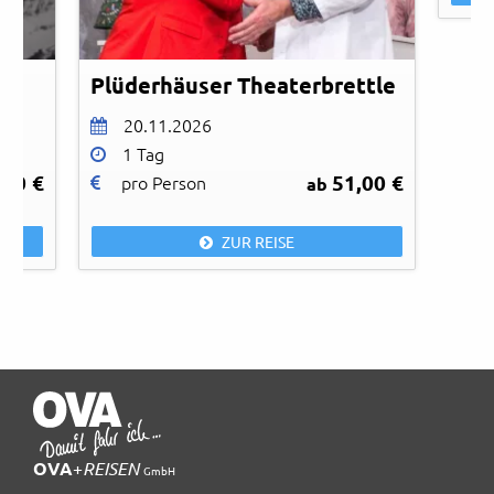
Plüderhäuser Theaterbrettle
20.11.2026
1 Tag
,00 €
51,00 €
pro Person
ab
ZUR REISE
OVA
+
REISEN
GmbH