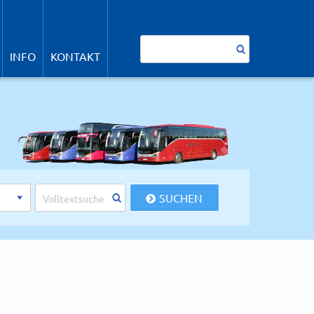
avigation
berspringen
Suchbegriffe
INFO
KONTAKT
SUCHEN