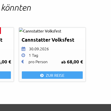
n könnten
Tom Weller
© in.Stuttgart
t
Cannstatter Volksfest
30.09.2026
1 Tag
,00 €
68,00 €
pro Person
ab
ZUR REISE