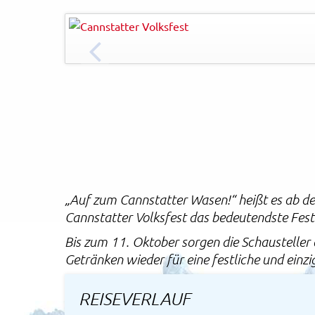
Tom Weller
© in.Stuttgart
Rechtliches und AGB
Reiseversicherung
ZURÜCK
„Auf zum Cannstatter Wasen!“ heißt es ab d
Cannstatter Volksfest das bedeutendste Fe
Bis zum 11. Oktober sorgen die Schausteller
Getränken wieder für eine festliche und ein
REISEVERLAUF