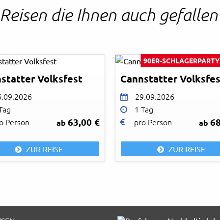
Reisen die Ihnen auch gefalle
eller
Tom Weller
tuttgart
© in.Stuttgart
90ER-SCHLAGERPARTY
statter Volksfest
Cannstatter Volksfes
6.09.2026
29.09.2026
Tag
1 Tag
63,00 €
68
o Person
pro Person
ab
ab
ZUR REISE
ZUR REISE