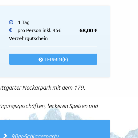
© Fotolia
1 Tag
fest
68,00 €
pro Person inkl. 45€
Verzehrgutschein
TERMIN(E)
uttgarter Neckarpark mit dem 179.
nügungsgeschäften, leckeren Speisen und
90er-Schlagerparty