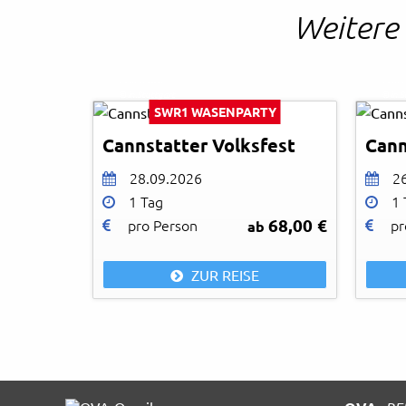
Weitere 
Tom Weller
Tom W
© in.Stuttgart
© in.S
SWR1 WASENPARTY
Cannstatter Volksfest
Cann
28.09.2026
2
1 Tag
1 
68,00 €
pro Person
pr
ab
ZUR REISE