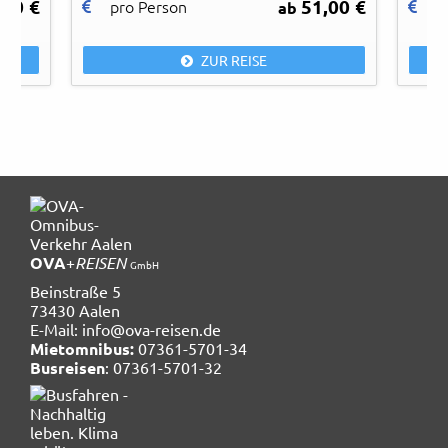
,00 €
51,00 €
pro Person
p
ab
ZUR REISE
OVA
+
REISEN
GmbH
Beinstraße 5
73430 Aalen
E-Mail:
info@ova-reisen.de
Mietomnibus:
07361-5701-34
Busreisen
: 07361-5701-32