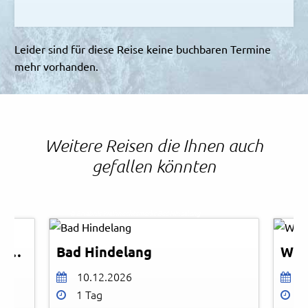
Leider sind für diese Reise keine buchbaren Termine
mehr vorhanden.
Weitere Reisen die Ihnen auch
gefallen könnten
© Erlebnis Weihnachtsmarkt Bad Hindelang
© Es
Rottweil - Titisee - Ravennaschlucht
Bad Hindelang
Win
10.12.2026
0
1 Tag
1