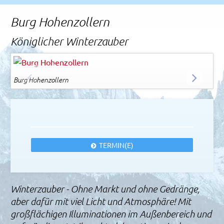
Rechtliches und AGB
Burg Hohenzollern
Reiseversicherung
Königlicher Winterzauber
Roland Beck
© Burg Hohenzollern
Burg Hohenzollern
Bu
ZURÜCK
WEITER
TERMIN(E)
Winterzauber - Ohne Markt und ohne Gedränge,
aber dafür mit viel Licht und Atmosphäre! Mit
großflächigen Illuminationen im Außenbereich und