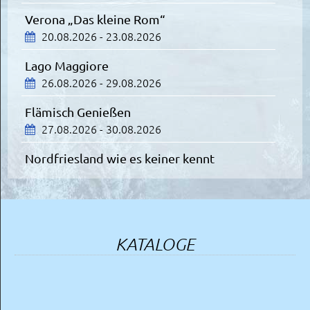
19.08.2026
Verona „Das kleine Rom“
20.08.2026 - 23.08.2026
München
Lago Maggiore
OVA City Schnäppchen
26.08.2026 - 29.08.2026
20.08.2026
Flämisch Genießen
Deutsches Museum
27.08.2026 - 30.08.2026
München
20.08.2026
Nordfriesland wie es keiner kennt
30.08.2026 - 04.09.2026
Starnberger See
Mit Schifffahrt
Badeurlaub in Porec
21.08.2026
14.09.2026 - 23.09.2026
KATALOGE
Flammende Sterne Ostfildern
Comer See
22.08.2026
17.09.2026 - 20.09.2026
Blumeninsel Mainau
Kurzurlaub an der Adria in Cesenatico
Blumenpracht im Bodensee