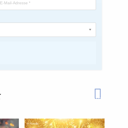
k
WEITER
© Fotolia
© Fotolia