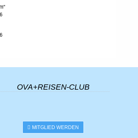
m“
26
26
26
einer kennt
26
OVA+REISEN-CLUB
26
26
MITGLIED WERDEN
a in Cesenatico
26