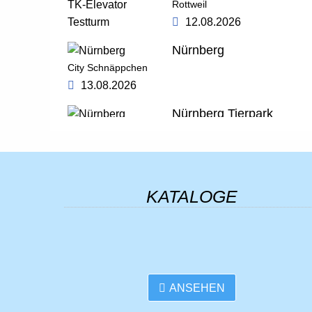
Rottweil
12.08.2026
Nürnberg
City Schnäppchen
13.08.2026
Nürnberg Tierpark
13.08.2026
Bregenzer Festspiele
AUSGEBUCHT
KATALOGE
14.08.2026
ZDF-Fernsehgarten
Mit Aufenthalt in Mainz
16.08.2026
Schloss Neuschwanstein
ANSEHEN
19.08.2026