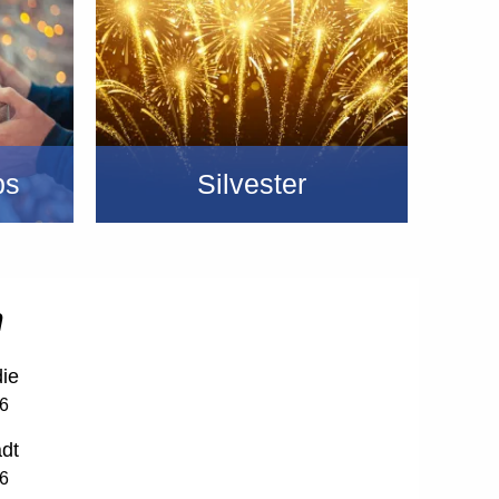
ps
Silvester
n
ie
26
adt
26