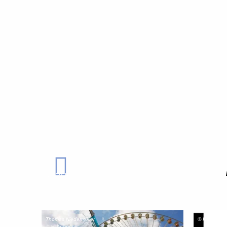
ZURÜCK
Thomas Niedermüller
© Kunstvere